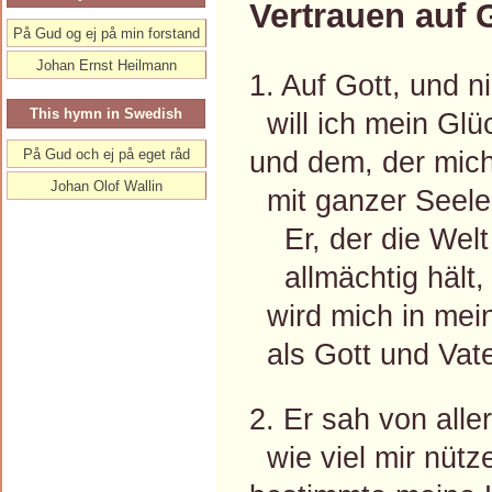
Vertrauen auf 
På Gud og ej på min forstand
Johan Ernst Heilmann
1. Auf Gott, und n
This hymn in Swedish
will ich mein Glü
und dem, der mich
På Gud och ej på eget råd
Johan Olof Wallin
mit ganzer Seele
Er, der die Welt
allmächtig hält,
wird mich in mei
als Gott und Vate
2. Er sah von alle
wie viel mir nütz