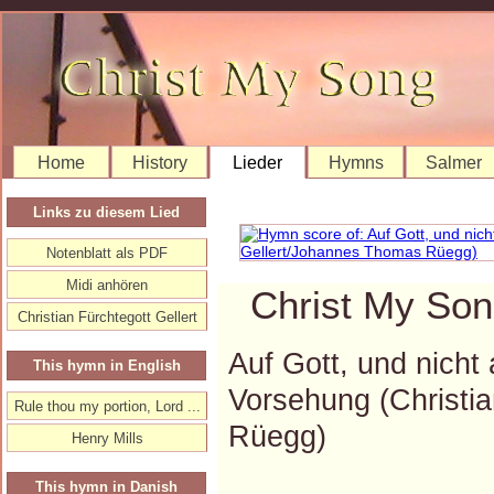
Home
History
Lieder
Hymns
Salmer
Links zu diesem Lied
Notenblatt als PDF
Midi anhören
Christ My Son
Christian Fürchtegott Gellert
Auf Gott, und nicht
This hymn in English
Vorsehung (Christi
Rule thou my portion, Lord ...
Rüegg)
Henry Mills
This hymn in Danish