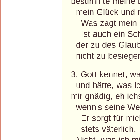
bestimmte meine 
mein Glück und 
Was zagt mein 
Ist auch ein Sc
der zu des Glau
nicht zu besiege
3. Gott kennet, w
und hätte, was ich
mir gnädig, eh ich
wenn's seine Weis
Er sorgt für mic
stets väterlich.
Nicht, was ich mi