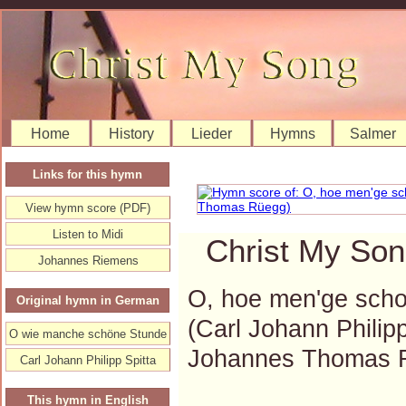
Home
History
Lieder
Hymns
Salmer
Links for this hymn
View hymn score (PDF)
Listen to Midi
Christ My Son
Johannes Riemens
O, hoe men'ge scho
Original hymn in German
(Carl Johann Phili
O wie manche schöne Stunde
Johannes Thomas 
Carl Johann Philipp Spitta
This hymn in English