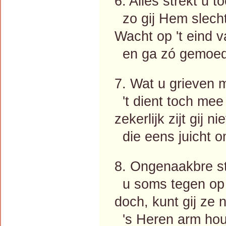
6. Alles strekt u t
zo gij Hem slecht
Wacht op 't eind 
en ga zó gemoedi
7. Wat u grieven 
't dient toch mee 
zekerlijk zijt gij n
die eens juicht o
8. Ongenaakbre st
u soms tegen op
doch, kunt gij ze 
's Heren arm hou