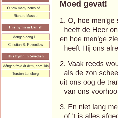
Moed gevat!
O how many hours of ...
Richard Massie
1. O, hoe men'ge
This hymn in Danish
heeft de Heer on
en hoe men'ge zi
Mangen gang i ...
Christian B. Reventlow
heeft Hij ons alr
This hymn in Swedish
2. Vaak reeds wou 
Mången fröjd åt dem, som lida
als de zon scheen
Torsten Lundberg
uit ons oog de tr
van ons voorhoofd
3. En niet lang me
of 't is alles afg