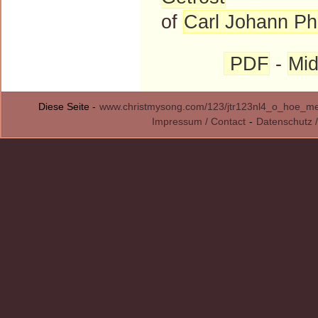
of
Carl Johann Phi
PDF
-
Mid
Diese Seite -
www.christmysong.com/123/jtr123nl4_o_hoe_m
Impressum / Contact
-
Datenschutz /