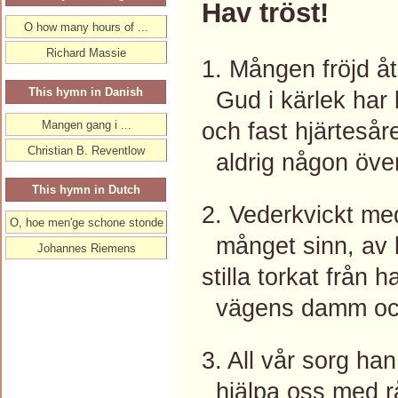
Hav tröst!
O how many hours of ...
Richard Massie
1. Mången fröjd åt
This hymn in Danish
Gud i kärlek har 
och fast hjärtesår
Mangen gang i ...
Christian B. Reventlow
aldrig någon öve
This hymn in Dutch
2. Vederkvickt m
O, hoe men'ge schone stonde
månget sinn, av li
Johannes Riemens
stilla torkat från 
vägens damm och
3. All vår sorg han
hjälpa oss med r