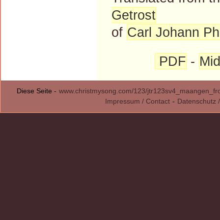
Getrost
of
Carl Johann Phi
PDF
-
Mid
Diese Seite -
www.christmysong.com/123/jtr123sv4_maangen_fr
Impressum / Contact
-
Datenschutz /