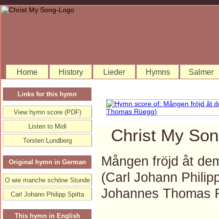
Home
History
Lieder
Hymns
Salmer
Links for this hymn
View hymn score (PDF)
Listen to Midi
Christ My Son
Torsten Lundberg
Mången fröjd åt dem
Original hymn in German
(Carl Johann Philip
O wie manche schöne Stunde
Johannes Thomas 
Carl Johann Philipp Spitta
This hymn in English