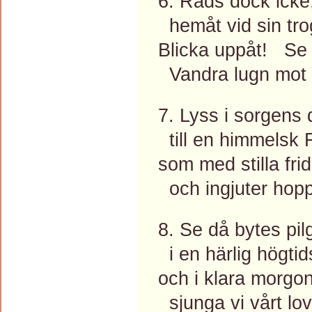
6. Räds dock icke
hemåt vid sin tro
Blicka uppåt! Se 
Vandra lugn mot l
7. Lyss i sorgens 
till en himmelsk 
som med stilla fri
och ingjuter hopp
8. Se då bytes pil
i en härlig högtid
och i klara morgo
sjunga vi vårt lov 