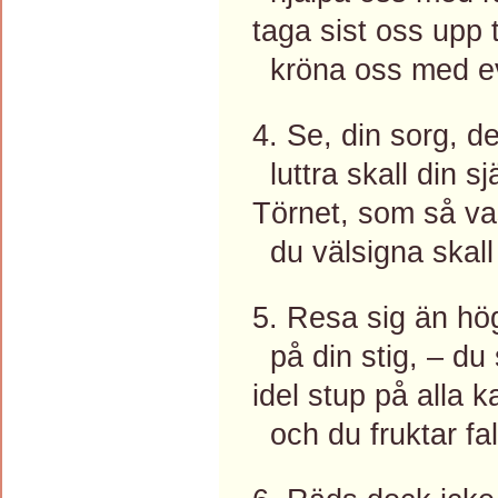
taga sist oss upp ti
kröna oss med ev
4. Se, din sorg, de
luttra skall din sjä
Törnet, som så va
du välsigna skall ti
5. Resa sig än hö
på din stig, – du 
idel stup på alla k
och du fruktar fal