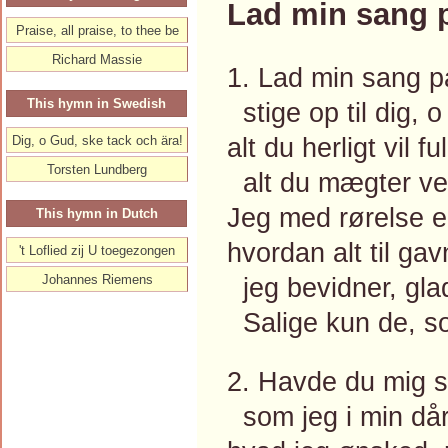
Lad min sang p
Praise, all praise, to thee be
Richard Massie
1. Lad min sang p
This hymn in Swedish
stige op til dig, 
alt du herligt vil f
Dig, o Gud, ske tack och ära!
Torsten Lundberg
alt du mægter ved
Jeg med rørelse e
This hymn in Dutch
hvordan alt til ga
't Loflied zij U toegezongen
Johannes Riemens
jeg bevidner, glad
Salige kun de, s
2. Havde du mig s
som jeg i min då