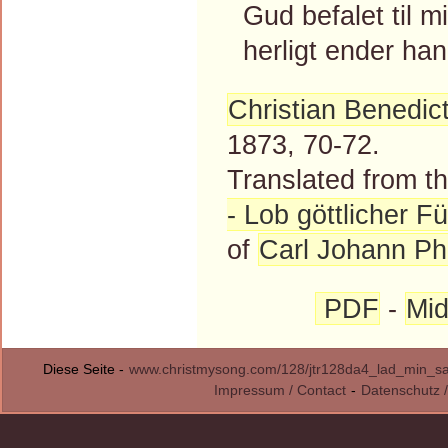
Gud befalet til m
herligt ender han
Christian Benedic
1873, 70-72.
Translated from 
- Lob göttlicher F
of
Carl Johann Phi
PDF
-
Mid
Diese Seite -
www.christmysong.com/128/jtr128da4_lad_min_s
Impressum / Contact
-
Datenschutz /