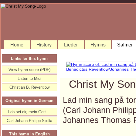
Home
History
Lieder
Hymns
Salmer
Links for this hymn
View hymn score (PDF)
Listen to Midi
Christ My Son
Christian B. Reventlow
Lad min sang på to
Original hymn in German
(Carl Johann Philip
Lob sei dir, mein Gott ...
Johannes Thomas 
Carl Johann Philipp Spitta
This hymn in English