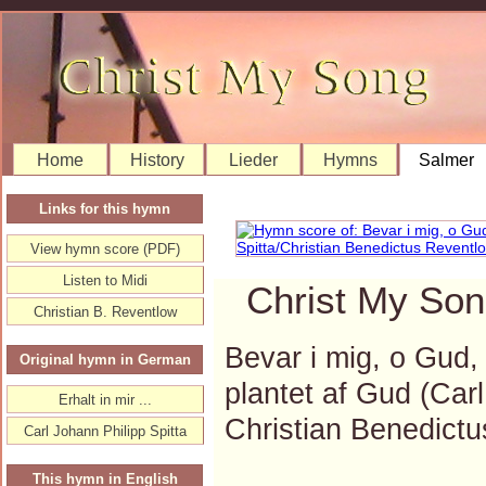
Home
History
Lieder
Hymns
Salmer
Links for this hymn
View hymn score (PDF)
Listen to Midi
Christ My Son
Christian B. Reventlow
Bevar i mig, o Gud, 
Original hymn in German
plantet af Gud (Carl
Erhalt in mir ...
Christian Benedic
Carl Johann Philipp Spitta
This hymn in English