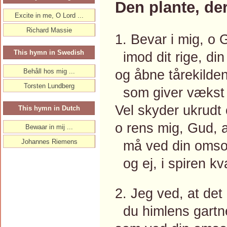
Den plante, der
Excite in me, O Lord ...
Richard Massie
1. Bevar i mig, o 
This hymn in Swedish
imod dit rige, din
og åbne tårekilden
Behåll hos mig ...
Torsten Lundberg
som giver vækst m
Vel skyder ukrudt
This hymn in Dutch
o rens mig, Gud, at 
Bewaar in mij ...
Johannes Riemens
må ved din omsor
og ej, i spiren kva
2. Jeg ved, at det
du himlens gartne