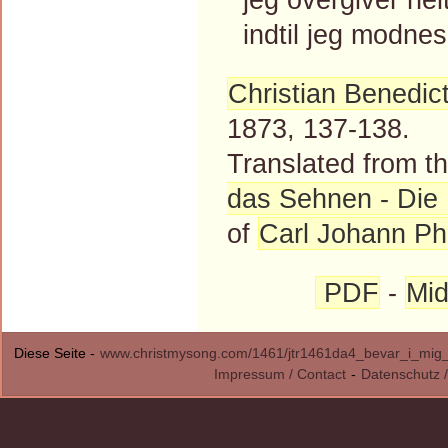
indtil jeg modnes
Christian Benedic
1873, 137-138.
Translated from 
das Sehnen - Die 
of
Carl Johann Phi
PDF
-
Mid
Diese Seite -
www.christmysong.com/1461/jtr1461da4_bevar_i_mig_
Impressum / Contact
-
Datenschutz /