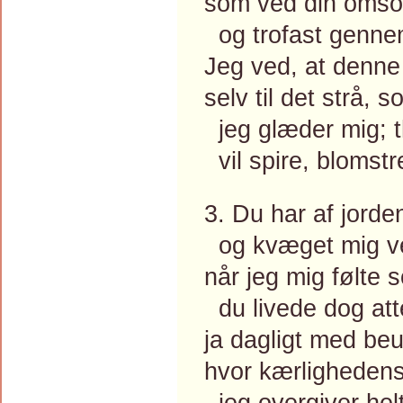
som ved din omsorg
og trofast gennem
Jeg ved, at denne
selv til det strå, 
jeg glæder mig; t
vil spire, blomstr
3. Du har af jorde
og kvæget mig ve
når jeg mig følte
du livede dog att
ja dagligt med beu
hvor kærlighedens
jeg overgiver helt 