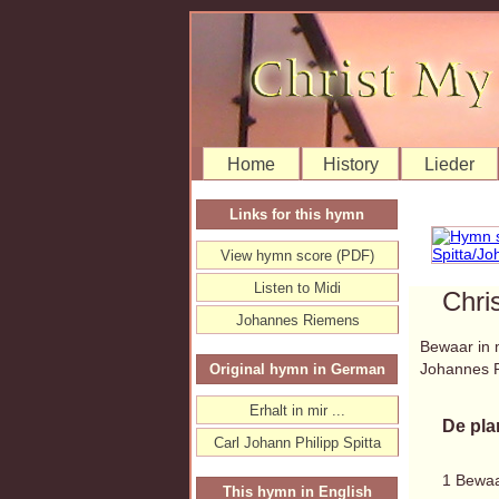
Home
History
Lieder
Links for this hymn
View hymn score (PDF)
Listen to Midi
Chri
Johannes Riemens
Bewaar in m
Johannes 
Original hymn in German
Erhalt in mir ...
De pla
Carl Johann Philipp Spitta
1 Bewaar
This hymn in English