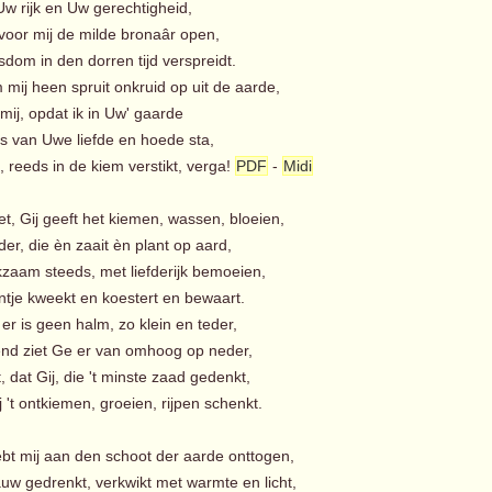
w rijk en Uw gerechtigheid,
 voor mij de milde bronaâr open,
dom in den dorren tijd verspreidt.
mij heen spruit onkruid op uit de aarde,
 mij, opdat ik in Uw' gaarde
js van Uwe liefde en hoede sta,
 reeds in de kiem verstikt, verga!
PDF
-
Midi
et, Gij geeft het kiemen, wassen, bloeien,
er, die èn zaait èn plant op aard,
zaam steeds, met liefderijk bemoeien,
ntje kweekt en koestert en bewaart.
 er is geen halm, zo klein en teder,
end ziet Ge er van omhoog op neder,
 dat Gij, die 't minste zaad gedenkt,
't ontkiemen, groeien, rijpen schenkt.
hebt mij aan den schoot der aarde onttogen,
w gedrenkt, verkwikt met warmte en licht,