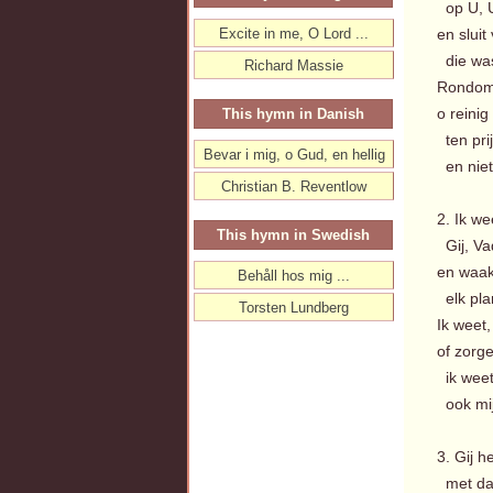
op U, U
Excite in me, O Lord ...
en sluit
die was
Richard Massie
Rondom 
o reinig
This hymn in Danish
ten pri
Bevar i mig, o Gud, en hellig
en niet,
Christian B. Reventlow
2. Ik we
This hymn in Swedish
Gij, Vad
en waak
Behåll hos mig ...
elk pla
Torsten Lundberg
Ik weet,
of zorg
ik weet,
ook mij 
3. Gij 
met dau