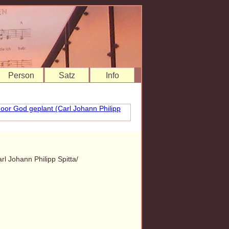
Person
Satz
Info
rl Johann Philipp Spitta/