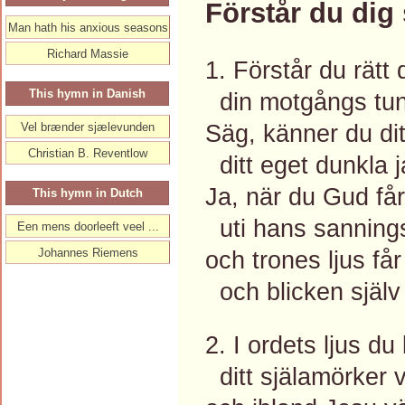
Förstår du dig 
Man hath his anxious seasons
Richard Massie
1. Förstår du rätt 
This hymn in Danish
din motgångs tun
Säg, känner du ditt
Vel brænder sjælevunden
Christian B. Reventlow
ditt eget dunkla 
Ja, när du Gud få
This hymn in Dutch
uti hans sanning
Een mens doorleeft veel ...
Johannes Riemens
och trones ljus får
och blicken själv 
2. I ordets ljus du
ditt själamörker v