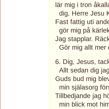
lär mig i tron åkall
dig, Herre Jesu K
Fast fattig uti and
gör mig på kärlek 
Jag stapplar. Räc
Gör mig allt mer d
6. Dig, Jesus, tac
Allt sedan dig jag
Guds bud mig blev
min själasorg för
Tillbedjande jag h
min blick mot him