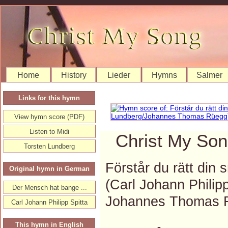
Home
History
Lieder
Hymns
Salmer
Links for this hymn
View hymn score (PDF)
Listen to Midi
Christ My Son
Torsten Lundberg
Förstår du rätt din 
Original hymn in German
(Carl Johann Philip
Der Mensch hat bange ...
Johannes Thomas 
Carl Johann Philipp Spitta
This hymn in English