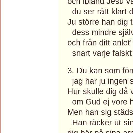
och ibland Jesu v
du ser rätt klart d
Ju större han dig 
dess mindre själv 
och från ditt anlet
snart varje falskt 
3. Du kan som förr
jag har ju ingen s
Hur skulle dig då 
om Gud ej vore h
Men han sig städs
Han räcker ut si
dig bär på sina ar