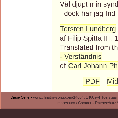
Väl djupt min synd
dock har jag frid
Torsten Lundberg
af Filip Spitta III,
Translated from 
- Verständnis
of
Carl Johann Phi
PDF
-
Mid
Diese Seite -
www.christmysong.com/1466/jtr1466sv4_foerstaar
Impressum / Contact
-
Datenschutz /