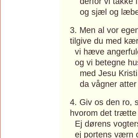
derfor vi takke i
og sjæl og læber
3. Men al vor ege
tilgive du med kær
vi hæve angerfuld
og vi betegne hus
med Jesu Kristi 
da vågner atter
4. Giv os den ro, 
hvorom det trætte
Ej dørens vogters 
ej portens værn 