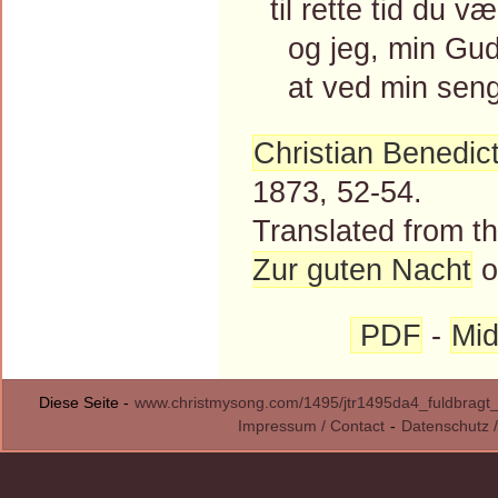
til rette tid du v
og jeg, min Gud, 
at ved min seng 
Christian Benedic
1873, 52-54.
Translated from 
Zur guten Nacht
o
PDF
-
Mid
Diese Seite -
www.christmysong.com/1495/jtr1495da4_fuldbragt
Impressum / Contact
-
Datenschutz /