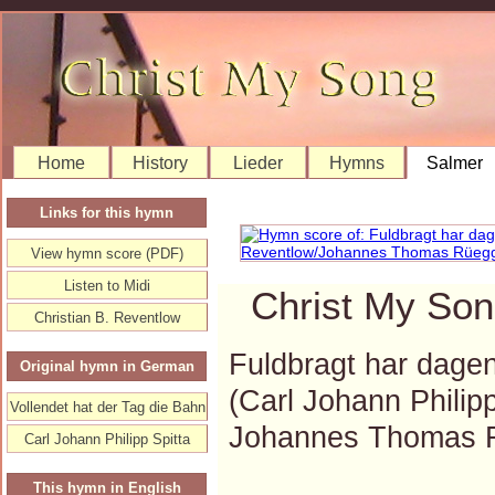
Home
History
Lieder
Hymns
Salmer
Links for this hymn
View hymn score (PDF)
Listen to Midi
Christ My Son
Christian B. Reventlow
Fuldbragt har dagen 
Original hymn in German
(Carl Johann Philip
Vollendet hat der Tag die Bahn
Johannes Thomas 
Carl Johann Philipp Spitta
This hymn in English