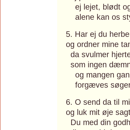
ej lejet, blødt o
alene kan os sty
5. Har ej du herber
og ordner mine ta
da svulmer hjertet
som ingen dæmni
og mangen gang i
forgæves søger j
6. O send da til m
og luk mit øje sagte
Du med din godh