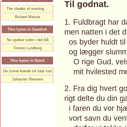
Til godnat.
The shades of evening ...
Richard Massie
1. Fuldbragt har d
This hymn in Swedish
men natten i det 
os byder huldt til
Nu sjunker solen i det blå
Torsten Lundberg
og lægger slumme
O rige Gud, vels
This hymn in Dutch
mit hvilested me
De zonne keerde tot haar rust
Johannes Riemens
2. Fra dig hvert 
rigt delte du din g
i faren du vor hjæ
vort savn du venlig