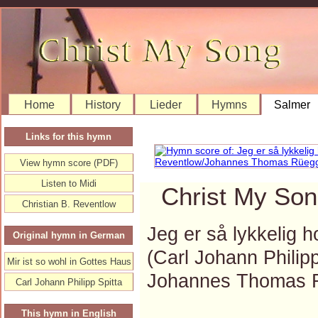
Home
History
Lieder
Hymns
Salmer
Links for this hymn
View hymn score (PDF)
Listen to Midi
Christ My Son
Christian B. Reventlow
Jeg er så lykkelig 
Original hymn in German
(Carl Johann Philip
Mir ist so wohl in Gottes Haus
Johannes Thomas 
Carl Johann Philipp Spitta
This hymn in English