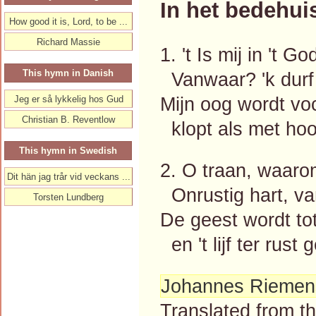
In het bedehui
How good it is, Lord, to be ...
Richard Massie
1. 't Is mij in 't
This hymn in Danish
Vanwaar? 'k durf 
Mijn oog wordt vo
Jeg er så lykkelig hos Gud
Christian B. Reventlow
klopt als met hoo
This hymn in Swedish
2. O traan, waaro
Dit hän jag trår vid veckans ...
Onrustig hart, va
Torsten Lundberg
De geest wordt to
en 't lijf ter rust
Johannes Riemen
Translated from 