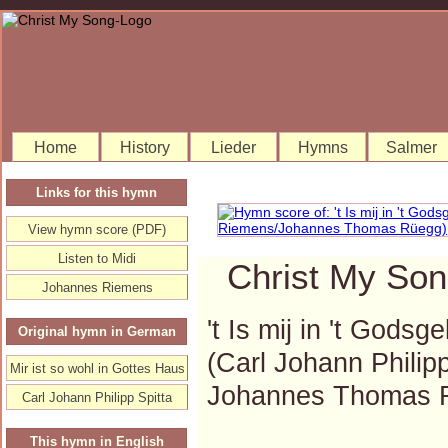
Home
History
Lieder
Hymns
Salmer
Links for this hymn
View hymn score (PDF)
Listen to Midi
Christ My Son
Johannes Riemens
't Is mij in 't Gods
Original hymn in German
(Carl Johann Phili
Mir ist so wohl in Gottes Haus
Johannes Thomas 
Carl Johann Philipp Spitta
This hymn in English