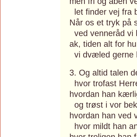
men fri og åben v
let finder vej fra b
Når os et tryk på s
ved venneråd vi li
ak, tiden alt for hur
vi dvæled gerne 
3. Og altid talen d
hvor trofast Herr
hvordan han kærli
og trøst i vor be
hvordan han ved vo
hvor mildt han an
hvor troligen han 