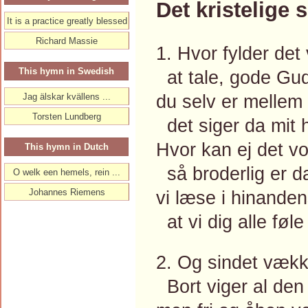
Det kristelige 
It is a practice greatly blessed
Richard Massie
1. Hvor fylder det
This hymn in Swedish
at tale, gode Gud
du selv er mellem 
Jag älskar kvällens ...
Torsten Lundberg
det siger da mit h
Hvor kan ej det vo
This hymn in Dutch
så broderlig er d
O welk een hemels, rein ...
Johannes Riemens
vi læse i hinanden
at vi dig alle føl
2. Og sindet vækk
Bort viger al den