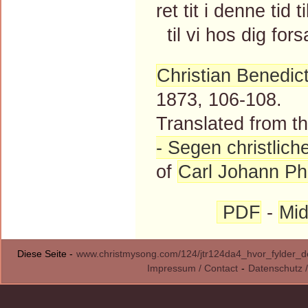
ret tit i denne tid
til vi hos dig fors
Christian Benedic
1873, 106-108.
Translated from 
- Segen christlic
of
Carl Johann Phi
PDF
-
Mid
Diese Seite -
www.christmysong.com/124/jtr124da4_hvor_fylder_d
Impressum / Contact
-
Datenschutz /