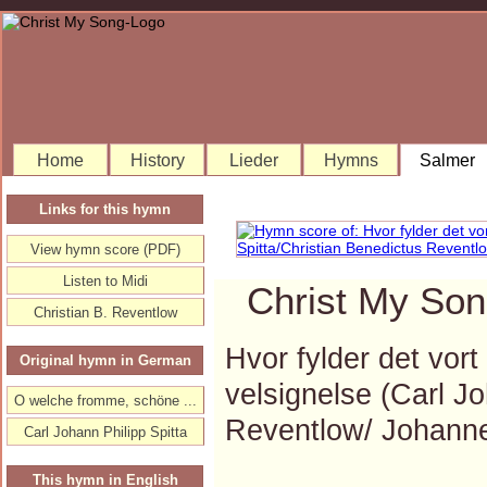
Home
History
Lieder
Hymns
Salmer
Links for this hymn
View hymn score (PDF)
Listen to Midi
Christ My Son
Christian B. Reventlow
Hvor fylder det vort
Original hymn in German
velsignelse (Carl J
O welche fromme, schöne ...
Reventlow/ Johann
Carl Johann Philipp Spitta
This hymn in English