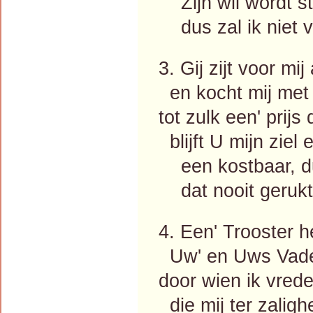
Zijn wil wordt s
dus zal ik niet v
3. Gij zijt voor mi
en kocht mij met 
tot zulk een' prij
blijft U mijn ziel 
een kostbaar, du
dat nooit gerukt
4. Een' Trooster h
Uw' en Uws Vader
door wien ik vred
die mij ter zaligh