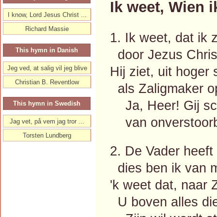
Ik weet, Wien i
I know, Lord Jesus Christ ...
Richard Massie
1. Ik weet, dat ik 
This hymn in Danish
door Jezus Christ
Hij ziet, uit hoger
Jeg ved, at salig vil jeg blive
Christian B. Reventlow
als Zaligmaker op
Ja, Heer! Gij sc
This hymn in Swedish
van onverstoorb'
Jag vet, på vem jag tror ...
Torsten Lundberg
2. De Vader heeft
dies ben ik van mi
'k weet dat, naar Z
U boven alles die