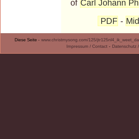
of
Carl Johann Phi
PDF
-
Mid
Diese Seite -
www.christmysong.com/125/jtr125nl4_ik_weet_dat
Impressum / Contact
-
Datenschutz /