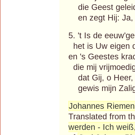
die Geest geleidt
en zegt Hij: Ja, 
5. 't Is de eeuw'g
het is Uw eigen d
en 's Geestes kra
die mij vrijmoedi
dat Gij, o Heer, d
gewis mijn Zaligm
Johannes Riemen
Translated from 
werden - Ich weiß