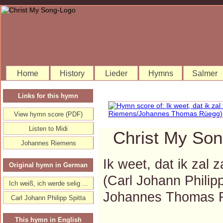
Home
History
Lieder
Hymns
Salmer
Links for this hymn
View hymn score (PDF)
Listen to Midi
Christ My Son
Johannes Riemens
Ik weet, dat ik zal 
Original hymn in German
(Carl Johann Phili
Ich weiß, ich werde selig ...
Johannes Thomas 
Carl Johann Philipp Spitta
This hymn in English