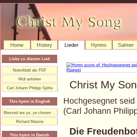
Home
History
Lieder
Hymns
Salmer
Links zu diesem Lied
Notenblatt als PDF
Midi anhören
Christ My Son
Carl Johann Philipp Spitta
Hochgesegnet seid 
This hymn in English
(Carl Johann Phili
Blessed are ye, ye chosen ...
Richard Massie
Die Freudenbo
This hymn in Danish