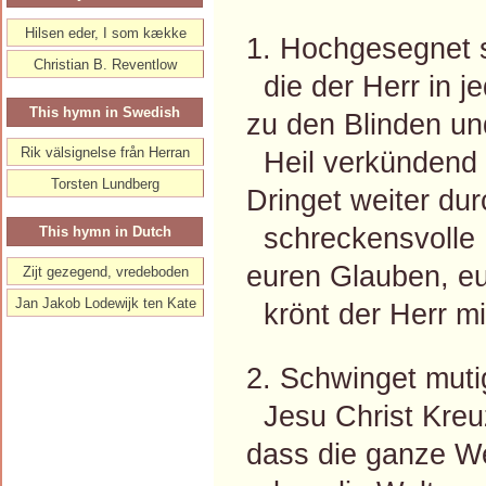
Hilsen eder, I som kække
1. Hochgesegnet s
Christian B. Reventlow
die der Herr in j
This hymn in Swedish
zu den Blinden un
Rik välsignelse från Herran
Heil verkündend 
Torsten Lundberg
Dringet weiter dur
schreckensvolle F
This hymn in Dutch
euren Glauben, eu
Zijt gezegend, vredeboden
Jan Jakob Lodewijk ten Kate
krönt der Herr mi
2. Schwinget muti
Jesu Christ Kreu
dass die ganze We