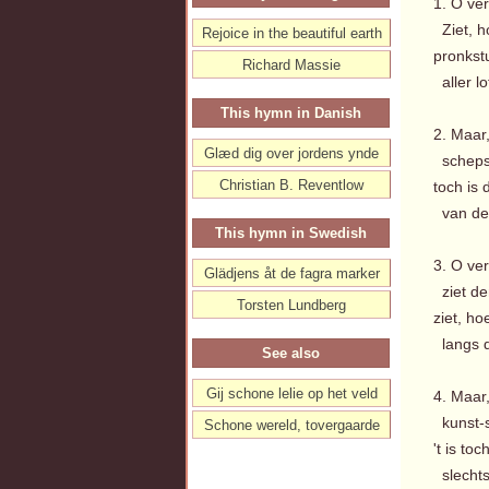
1. O ver
Ziet, ho
Rejoice in the beautiful earth
pronkst
Richard Massie
aller l
This hymn in Danish
2. Maar
Glæd dig over jordens ynde
schepse
Christian B. Reventlow
toch is
van des
This hymn in Swedish
3. O verb
Glädjens åt de fagra marker
ziet de
Torsten Lundberg
ziet, ho
langs d
See also
Gij schone lelie op het veld
4. Maar,
kunst-s
Schone wereld, tovergaarde
't is to
slechts