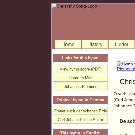
Home
History
Lieder
Links for this hymn
View hymn score (PDF)
Listen to Midi
Chri
Johannes Riemens
O verblijdt
(Carl Joha
Original hymn in German
Johannes 
Freuet euch der schönen Erde
Carl Johann Philipp Spitta
De sch
This hymn in English