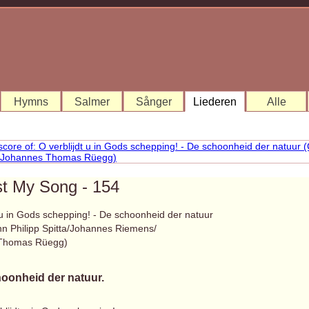
Hymns
Salmer
Sånger
Liederen
Alle
st My Song - 154
 u in Gods schepping! - De schoonheid der natuur
nn Philipp Spitta/Johannes Riemens/
Thomas Rüegg)
oonheid der natuur.