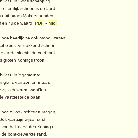
blijdt u in Gods schepping!
e heerlijk schoon is de aard,
uk uit haars Makers handen,
of en hulde waard!
PDF
-
Midi
, hoe heerlijk ze ook moog' wezen,
l Gods, verrukkend schoon,
 de aarde slechts de voetbank
 groten Konings troon.
lijdt u in 't gestarnte,
n glans van zon en maan,
e zij zich keren, went'len
e vastgestelde baan!
 hoe zij ook schittren mogen,
tuk van Zijn wijze hand,
ch van het kleed des Konings
 de bont-gewerkte rand.