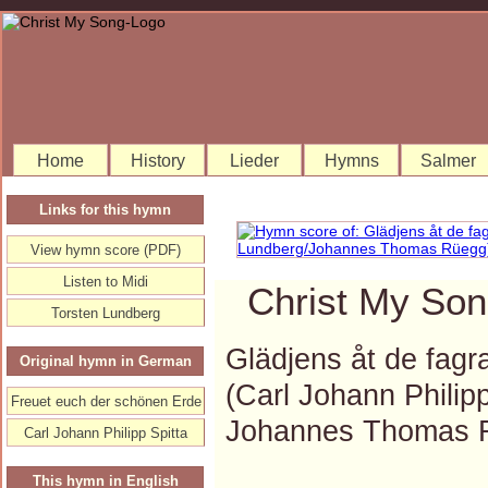
Home
History
Lieder
Hymns
Salmer
Links for this hymn
View hymn score (PDF)
Listen to Midi
Christ My Son
Torsten Lundberg
Glädjens åt de fagr
Original hymn in German
(Carl Johann Philip
Freuet euch der schönen Erde
Johannes Thomas 
Carl Johann Philipp Spitta
This hymn in English