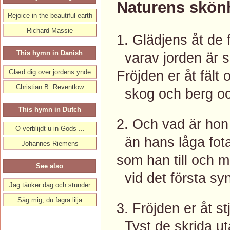
Naturens skön
Rejoice in the beautiful earth
Richard Massie
1. Glädjens åt de 
This hymn in Danish
varav jorden är så
Fröjden er åt fält 
Glæd dig over jordens ynde
Christian B. Reventlow
skog och berg oc
This hymn in Dutch
2. Och vad är hon 
O verblijdt u in Gods ...
än hans låga fota
Johannes Riemens
som han till och 
See also
vid det första syn
Jag tänker dag och stunder
Säg mig, du fagra lilja
3. Fröjden er åt s
Tyst de skrida ut