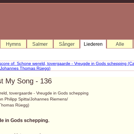
Hymns
Salmer
Sånger
Liederen
Alle
st My Song - 136
eld, tovergaarde - Vreugde in Gods schepping
nn Philipp Spitta/Johannes Riemens/
Thomas Rüegg)
e in Gods schepping.