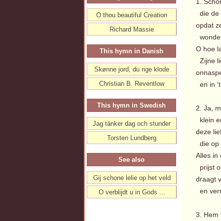
1. Scho
die de 
O thou beautiful Creation
opdat z
Richard Massie
wonderv
O hoe l
This hymn in Danish
Zijne li
Skønne jord, du rige klode
onnaspeu
Christian B. Reventlow
en in '
This hymn in Swedish
2. Ja, 
klein en
Jag tänker dag och stunder
deze li
Torsten Lundberg
die op '
Alles in
See also
prijst 
Gij schone lelie op het veld
draagt 
en verm
O verblijdt u in Gods ...
3. Hem 