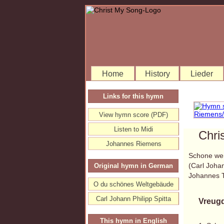
Home
History
Lieder
Links for this hymn
View hymn score (PDF)
Listen to Midi
Chri
Johannes Riemens
Schone wer
(Carl Joha
Original hymn in German
Johannes 
O du schönes Weltgebäude
Carl Johann Philipp Spitta
Vreugd
This hymn in English