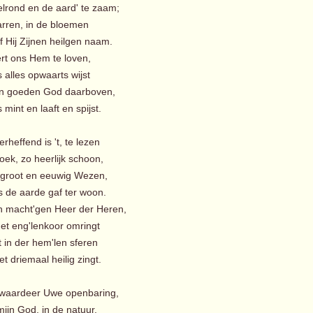
lrond en de aard' te zaam;
arren, in de bloemen
 Hij Zijnen heilgen naam.
ert ons Hem te loven,
 alles opwaarts wijst
n goeden God daarboven,
mint en laaft en spijst.
erheffend is 't, te lezen
oek, zo heerlijk schoon,
 groot en eeuwig Wezen,
 de aarde gaf ter woon.
n macht'gen Heer der Heren,
t eng'lenkoor omringt
 in der hem'len sferen
 driemaal heilig zingt.
k waardeer Uwe openbaring,
ijn God, in de natuur,