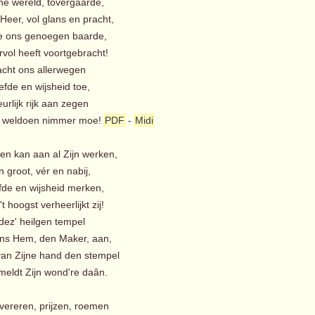
ne wereld, tovergaarde,
Heer, vol glans en pracht,
e ons genoegen baarde,
ol heeft voortgebracht!
acht ons allerwegen
efde en wijsheid toe,
rlijk rijk aan zegen
t weldoen nimmer moe!
PDF
-
Midi
men kan aan al Zijn werken,
 groot, vér en nabij,
efde en wijsheid merken,
t hoogst verheerlijkt zij!
 dez' heilgen tempel
ons Hem, den Maker, aan,
van Zijne hand den stempel
eldt Zijn wond're daân.
vereren, prijzen, roemen