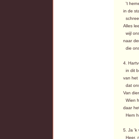
't heme
in de st
schreef
Alles le
wijl ons
naar de
die ons 
4. Hartv
in dit b
van het
dat ons
Van die
Wien he
daar het
Hem het
5. Ja '
Heer, m