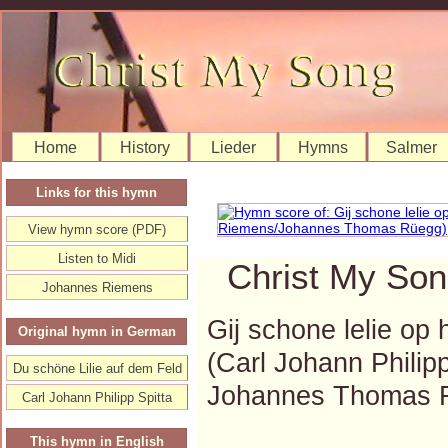
Home
History
Lieder
Hymns
Salmer
Links for this hymn
View hymn score (PDF)
Listen to Midi
Christ My Son
Johannes Riemens
Gij schone lelie op 
Original hymn in German
(Carl Johann Phili
Du schöne Lilie auf dem Feld
Johannes Thomas 
Carl Johann Philipp Spitta
This hymn in English