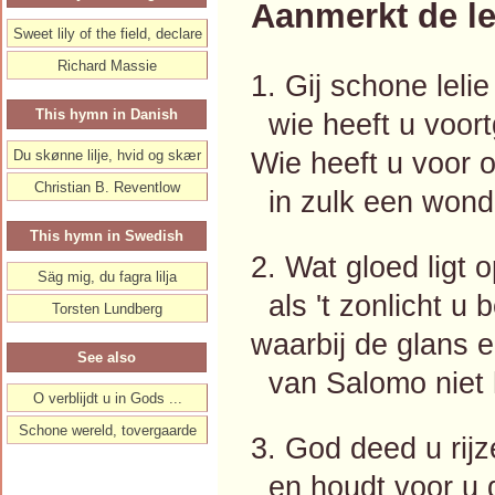
Aanmerkt de le
Sweet lily of the field, declare
Richard Massie
1. Gij schone lelie
This hymn in Danish
wie heeft u voor
Wie heeft u voor 
Du skønne lilje, hvid og skær
Christian B. Reventlow
in zulk een wond
This hymn in Swedish
2. Wat gloed ligt o
Säg mig, du fagra lilja
als 't zonlicht u b
Torsten Lundberg
waarbij de glans e
See also
van Salomo niet h
O verblijdt u in Gods ...
Schone wereld, tovergaarde
3. God deed u rijz
en houdt voor u 