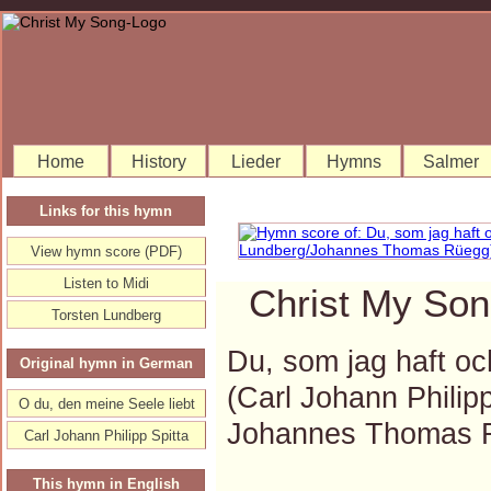
Home
History
Lieder
Hymns
Salmer
Links for this hymn
View hymn score (PDF)
Listen to Midi
Christ My Son
Torsten Lundberg
Du, som jag haft oc
Original hymn in German
(Carl Johann Philip
O du, den meine Seele liebt
Johannes Thomas 
Carl Johann Philipp Spitta
This hymn in English