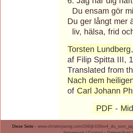
6. Jag har dig haft
Du ensam gör mi
Du ger långt mer ä
liv, hälsa, frid och
Torsten Lundberg
af Filip Spitta III,
Translated from 
Nach dem heilige
of
Carl Johann Phi
PDF
-
Mid
Diese Seite -
www.christmysong.com/156/jtr156sv4_du_som_jag
Impressum / Contact
-
Datenschutz /