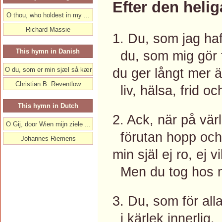
Efter den helig
O thou, who holdest in my ...
Richard Massie
1. Du, som jag haf
This hymn in Danish
du, som mig gör f
du ger långt mer ä
O du, som er min sjæl så kær
Christian B. Reventlow
liv, hälsa, frid oc
This hymn in Dutch
2. Ack, när på vär
O Gij, door Wien mijn ziele ...
förutan hopp och 
Johannes Riemens
min själ ej ro, ej vi
Men du tog hos m
3. Du, som för all
i kärlek innerlig,