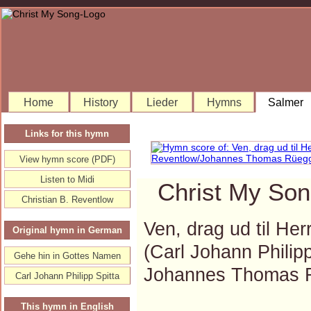
Home
History
Lieder
Hymns
Salmer
Links for this hymn
View hymn score (PDF)
Listen to Midi
Christ My Son
Christian B. Reventlow
Ven, drag ud til He
Original hymn in German
(Carl Johann Philip
Gehe hin in Gottes Namen
Johannes Thomas 
Carl Johann Philipp Spitta
This hymn in English