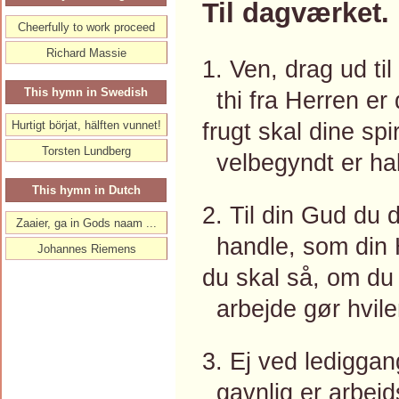
Til dagværket.
Cheerfully to work proceed
Richard Massie
1. Ven, drag ud ti
This hymn in Swedish
thi fra Herren er 
frugt skal dine sp
Hurtigt börjat, hälften vunnet!
Torsten Lundberg
velbegyndt er hal
This hymn in Dutch
2. Til din Gud du d
Zaaier, ga in Gods naam ...
handle, som din 
Johannes Riemens
du skal så, om du 
arbejde gør hvile
3. Ej ved lediggan
gavnlig er arbej