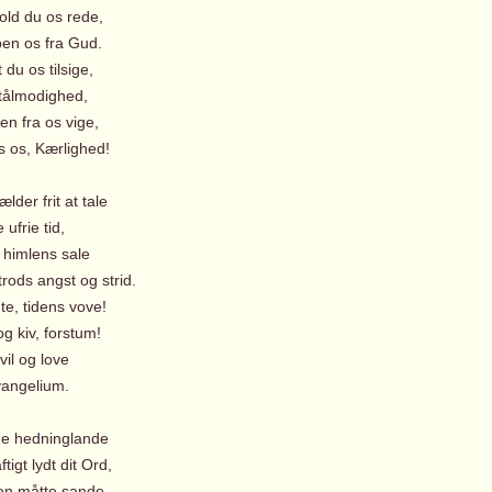
old du os rede,
en os fra Gud.
 du os tilsige,
tålmodighed,
ten fra os vige,
s os, Kærlighed!
ælder frit at tale
ufrie tid,
i himlens sale
rods angst og strid.
te, tidens vove!
g kiv, forstum!
 vil og love
angelium.
rne hedninglande
tigt lydt dit Ord,
sen måtte sande,