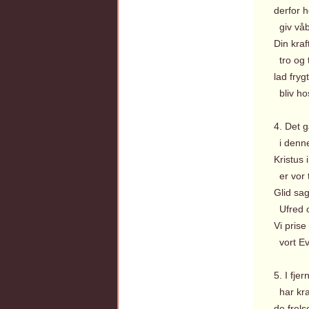
derfor h
giv våb
Din kraft
tro og 
lad fryg
bliv ho
4. Det g
i denne 
Kristus 
er vor t
Glid sag
Ufred o
Vi prise
vort Ev
5. I fje
har kraf
de frel