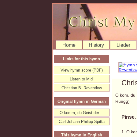
Home
History
Lieder
Links for this hymn
View hymn score (PDF)
Listen to Midi
Chri
Christian B. Reventlow
O kom, du 
Rüegg)
Original hymn in German
O komm, du Geist der ...
Pinse.
Carl Johann Philipp Spitta
1. O ko
This hymn in English