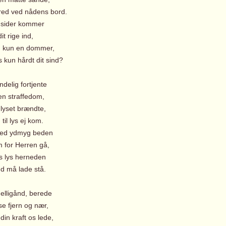
red ved nådens bord.
e sider kommer
t rige ind,
u kun en dommer,
kun hårdt dit sind?
ndelig fortjente
en straffedom,
, lyset brændte,
il lys ej kom.
med ydmyg beden
 for Herren gå,
ts lys herneden
 må lade stå.
Helligånd, berede
e fjern og nær,
in kraft os lede,