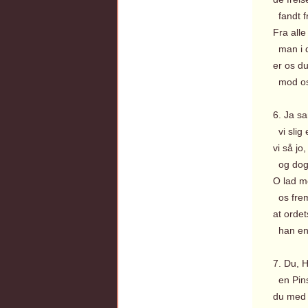
fandt f
Fra all
man i di
er os d
mod os 
6. Ja sa
vi slig 
vi så jo
og dog t
O lad 
os frem
at orde
han end
7. Du, 
en Pins
du med d