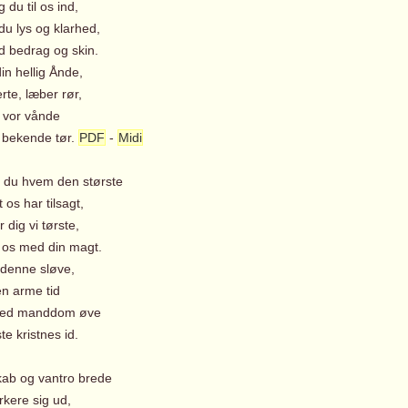
du til os ind,
du lys og klarhed,
 bedrag og skin.
in hellig Ånde,
rte, læber rør,
l vor vånde
bekende tør.
PDF
-
Midi
, du hvem den største
os har tilsagt,
r dig vi tørste,
 os med din magt.
i denne sløve,
n arme tid
med manddom øve
e kristnes id.
kab og vantro brede
rkere sig ud,