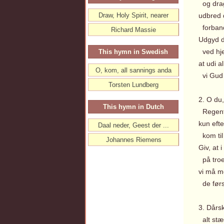
og drag 
Draw, Holy Spirit, nearer
udbred 
forband
Richard Massie
Udgyd d
ved hje
This hymn in Swedish
at udi a
O, kom, all sannings anda
vi Gud 
Torsten Lundberg
2. O du
This hymn in Dutch
Regent 
kun efte
Daal neder, Geest der ...
kom til
Johannes Riemens
Giv, at 
på troe
vi må 
de først
3. Dårs
alt stæ