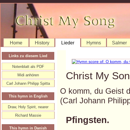
Home
History
Lieder
Hymns
Salmer
Links zu diesem Lied
Notenblatt als PDF
Christ My Son
Midi anhören
Carl Johann Philipp Spitta
O komm, du Geist d
This hymn in English
(Carl Johann Phili
Draw, Holy Spirit, nearer
Richard Massie
Pfingsten.
This hymn in Danish