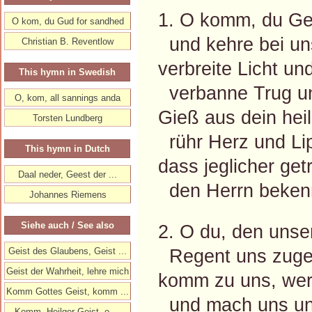
1. O komm, du Gei
O kom, du Gud for sandhed
und kehre bei uns
Christian B. Reventlow
verbreite Licht und
This hymn in Swedish
verbanne Trug un
O, kom, all sannings anda
Gieß aus dein heil
Torsten Lundberg
rühr Herz und Li
This hymn in Dutch
dass jeglicher get
Daal neder, Geest der ...
den Herrn beken
Johannes Riemens
Siehe auch / See also
2. O du, den unse
Regent uns zuge
Geist des Glaubens, Geist ...
Geist der Wahrheit, lehre mich
komm zu uns, wert
Komm Gottes Geist, komm ...
und mach uns un
Komm, Heilger Geist, o ...