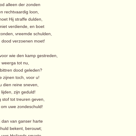
ood alleen der zonden
en rechtvaardig loon,
oet Hij straffe dulden,
niet verdiende, en boet
zonden, vreemde schulden,
n dood verzoenen moet!
 voor wie den kamp gestreden,
weerga tot nu,
 bittren dood geleden?
 zijnen toch, voor u!
u dien reine sneven,
 lijden, zijn geduld!
 stof tot treuren geven,
 om uwe zondeschuld!
ij dan van ganser harte
uld bekent, berouwt;
in uws Heilands smarte