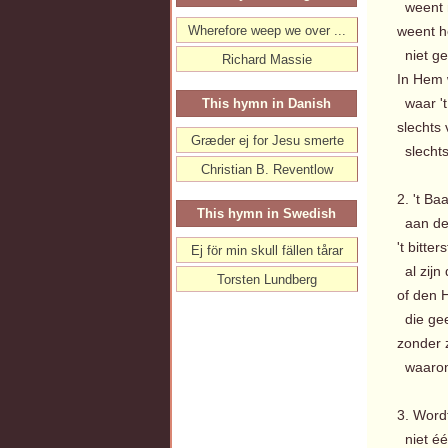
weent n
Wherefore weep we over ...
weent h
niet ge
Richard Massie
In Hem 
waar 't
This hymn in Danish
slechts 
Græder ej for Jesu smerte
slechts
Christian B. Reventlow
2. 't Ba
This hymn in Swedish
aan den 
't bitter
Ej för min skull fällen tårar
al zijn 
Torsten Lundberg
of den H
die geen
zonder 
waarom 
3. Word
niet éé