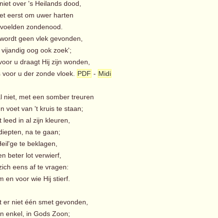
iet over 's Heilands dood,
et eerst om uwer harten
voelden zondenood.
wordt geen vlek gevonden,
 vijandig oog ook zoek';
voor u draagt Hij zijn wonden,
 voor u der zonde vloek.
PDF
-
Midi
al niet, met een somber treuren
voet van 't kruis te staan;
st leed in al zijn kleuren,
diepten, na te gaan;
eil'ge te beklagen,
 beter lot verwierf,
zich eens af te vragen:
en voor wie Hij stierf.
t er niet één smet gevonden,
n enkel, in Gods Zoon;