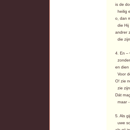
is de d
heilig 
o, dan m
die Hij 
andrer 
die zij
4. En –
zonder 
en dien
Voor de
O! zie n
zie zijn
Dát mag
maar -
5. Als g
uwe sch
als gij 