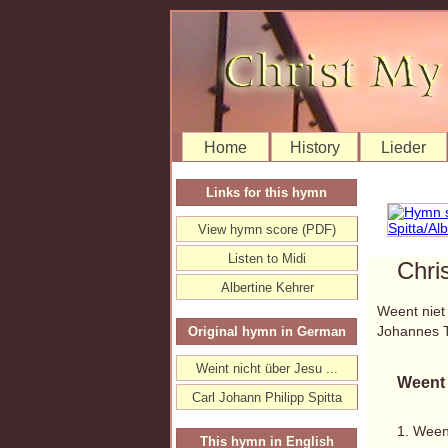
Home
History
Lieder
Links for this hymn
View hymn score (PDF)
Listen to Midi
Chri
Albertine Kehrer
Weent niet 
Johannes 
Original hymn in German
Weint nicht über Jesu ...
Weent 
Carl Johann Philipp Spitta
1. Ween
This hymn in English