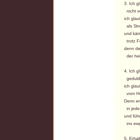
3. Ich g
nicht v
ich gla
als Stre
und käm
trotz F
denn de
der hei
4. Ich g
geduld
ich gla
vom Her
Denn er 
in jede
und füh
ins ewg
5. Erhal