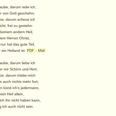
laube, darum rede ich,
 von Gott geschehn;
ube, darum scheue ich
ht, frei zu gestehn:
n keinem andern Heil,
dem Herren Christ,
nur hat das gute Teil,
ein Heiland ist.
PDF
-
Midi
laube, darum liebe ich
r mir Schirm und Hort;
ube, darum triebe mich
 auch nichts mehr fort;
en künd ich's jedermann,
ein Heil allein,
ich ihn nicht haben kann,
ich auch nicht sein.