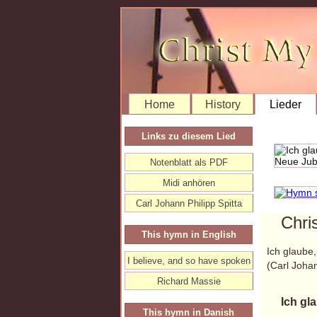
Home
History
Lieder
Links zu diesem Lied
Notenblatt als PDF
Midi anhören
Carl Johann Philipp Spitta
Chri
This hymn in English
Ich glaube,
I believe, and so have spoken
(Carl Joha
Richard Massie
Ich gl
This hymn in Danish