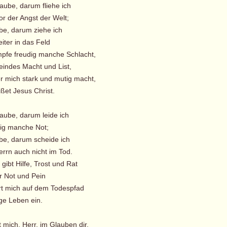
laube, darum fliehe ich
or der Angst der Welt;
ube, darum ziehe ich
iter in das Feld
pfe freudig manche Schlacht,
eindes Macht und List,
r mich stark und mutig macht,
ßet Jesus Christ.
laube, darum leide ich
ig manche Not;
ube, darum scheide ich
rn auch nicht im Tod.
gibt Hilfe, Trost und Rat
r Not und Pein
rt mich auf dem Todespfad
e Leben ein.
t mich, Herr, im Glauben dir,