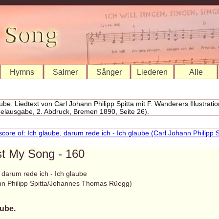
Hymns
Salmer
Sånger
Liederen
Alle
st My Song - 160
 darum rede ich - Ich glaube
nn Philipp Spitta/Johannes Thomas Rüegg)
aube.