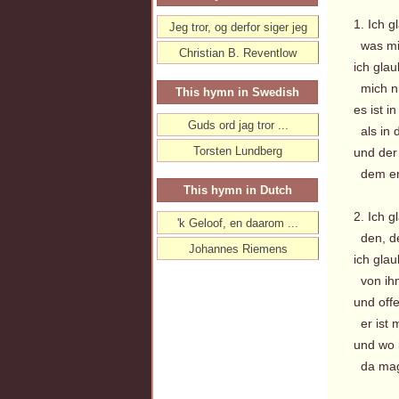
1. Ich g
Jeg tror, og derfor siger jeg
was mir
Christian B. Reventlow
ich gla
mich nic
This hymn in Swedish
es ist i
Guds ord jag tror ...
als in 
Torsten Lundberg
und der 
dem er 
This hymn in Dutch
2. Ich g
'k Geloof, en daarom ...
den, de
Johannes Riemens
ich gla
von ihm
und off
er ist m
und wo 
da mag 