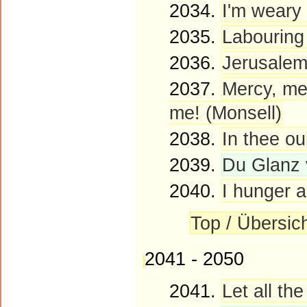
2034.
I'm weary 
2035.
Labouring 
2036.
Jerusalem,
2037.
Mercy, mer
me! (Monsell)
2038.
In thee ou
2039.
Du Glanz 
2040.
I hunger a
Top / Übersic
2041 - 2050
2041.
Let all th