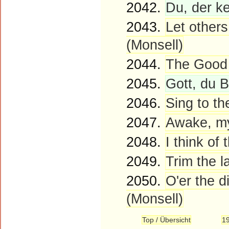
2042.
Du, der ke
2043.
Let others
(Monsell)
2044.
The Good 
2045.
Gott, du B
2046.
Sing to th
2047.
Awake, my 
2048.
I think of
2049.
Trim the l
2050.
O'er the d
(Monsell)
Top / Übersicht
1