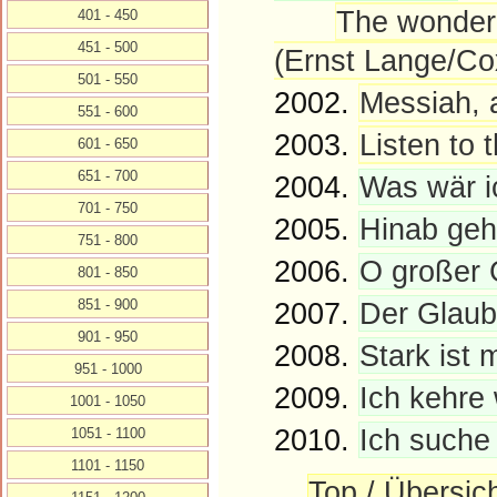
The wonderi
401 - 450
451 - 500
(Ernst Lange/Co
501 - 550
2002.
Messiah, 
551 - 600
2003.
Listen to 
601 - 650
651 - 700
2004.
Was wär i
701 - 750
2005.
Hinab geht
751 - 800
2006.
O großer 
801 - 850
851 - 900
2007.
Der Glaube
901 - 950
2008.
Stark ist
951 - 1000
2009.
Ich kehre
1001 - 1050
2010.
Ich suche
1051 - 1100
1101 - 1150
Top / Übersic