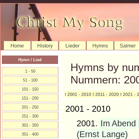
Home
History
Lieder
Hymns
Salmer
Hymn / Lied
Hymns by num
1 - 50
Nummern: 200
51 - 100
101 - 150
l
2001 - 2010
l
2011 - 2020
l
2021 - 
151 - 200
2001 - 2010
201 - 250
251 - 300
2001.
Im Abend b
301 - 350
(Ernst Lange)
351 - 400