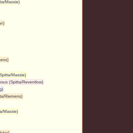
tta/Massie)
er)
mens)
Spitta/Massie)
Jesus (Spitta/Reventlow)
g)
tta/Riemens)
tta/Massie)
ster)