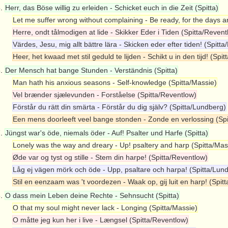
5.
Herr, das Böse willig zu erleiden - Schicket euch in die Zeit (Spitta)
Let me suffer wrong without complaining - Be ready, for the days ar
Herre, ondt tålmodigen at lide - Skikker Eder i Tiden (Spitta/Revent
Värdes, Jesu, mig allt bättre lära - Skicken eder efter tiden! (Spitt
Heer, het kwaad met stil geduld te lijden - Schikt u in den tijd! (Spi
6.
Der Mensch hat bange Stunden - Verständnis (Spitta)
Man hath his anxious seasons - Self-knowledge (Spitta/Massie)
Vel brænder sjælevunden - Forståelse (Spitta/Reventlow)
Förstår du rätt din smärta - Förstår du dig själv? (Spitta/Lundberg)
Een mens doorleeft veel bange stonden - Zonde en verlossing (Sp
7.
Jüngst war's öde, niemals öder - Auf! Psalter und Harfe (Spitta)
Lonely was the way and dreary - Up! psaltery and harp (Spitta/Mas
Øde var og tyst og stille - Stem din harpe! (Spitta/Reventlow)
Låg ej vägen mörk och öde - Upp, psaltare och harpa! (Spitta/Lun
Stil en eenzaam was 't voordezen - Waak op, gij luit en harp! (Spit
8.
O dass mein Leben deine Rechte - Sehnsucht (Spitta)
O that my soul might never lack - Longing (Spitta/Massie)
O måtte jeg kun her i live - Længsel (Spitta/Reventlow)