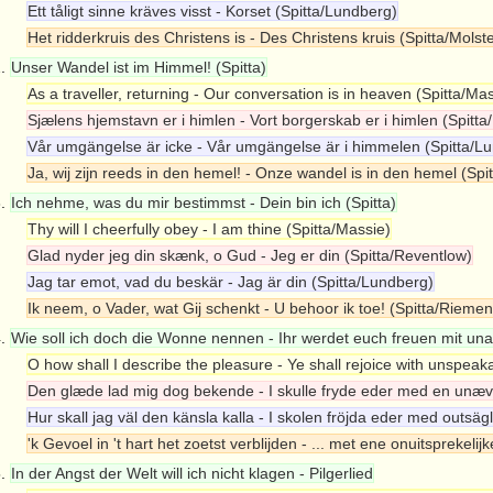
Ett tåligt sinne kräves visst - Korset (Spitta/Lundberg)
Het ridderkruis des Christens is - Des Christens kruis (Spitta/Molste
2.
Unser Wandel ist im Himmel! (Spitta)
As a traveller, returning - Our conversation is in heaven (Spitta/Ma
Sjælens hjemstavn er i himlen - Vort borgerskab er i himlen (Spitt
Vår umgängelse är icke - Vår umgängelse är i himmelen (Spitta/L
Ja, wij zijn reeds in den hemel! - Onze wandel is in den hemel (Sp
3.
Ich nehme, was du mir bestimmst - Dein bin ich (Spitta)
Thy will I cheerfully obey - I am thine (Spitta/Massie)
Glad nyder jeg din skænk, o Gud - Jeg er din (Spitta/Reventlow)
Jag tar emot, vad du beskär - Jag är din (Spitta/Lundberg)
Ik neem, o Vader, wat Gij schenkt - U behoor ik toe! (Spitta/Riemen
4.
Wie soll ich doch die Wonne nennen - Ihr werdet euch freuen mit una
O how shall I describe the pleasure - Ye shall rejoice with unspeaka
Den glæde lad mig dog bekende - I skulle fryde eder med en unæv
Hur skall jag väl den känsla kalla - I skolen fröjda eder med outsäg
'k Gevoel in 't hart het zoetst verblijden - ... met ene onuitsprekel
5.
In der Angst der Welt will ich nicht klagen - Pilgerlied