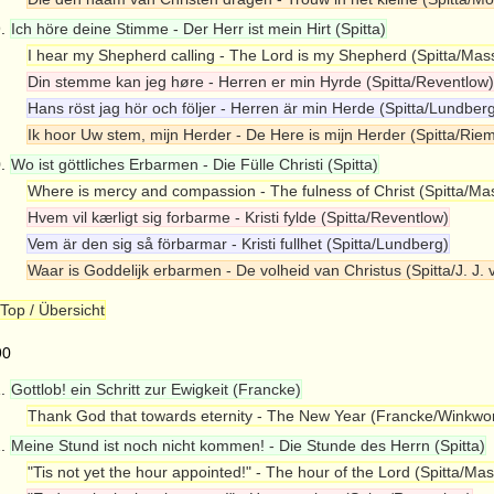
9.
Ich höre deine Stimme - Der Herr ist mein Hirt (Spitta)
I hear my Shepherd calling - The Lord is my Shepherd (Spitta/Mas
Din stemme kan jeg høre - Herren er min Hyrde (Spitta/Reventlow)
Hans röst jag hör och följer - Herren är min Herde (Spitta/Lundber
Ik hoor Uw stem, mijn Herder - De Here is mijn Herder (Spitta/Rie
0.
Wo ist göttliches Erbarmen - Die Fülle Christi (Spitta)
Where is mercy and compassion - The fulness of Christ (Spitta/Ma
Hvem vil kærligt sig forbarme - Kristi fylde (Spitta/Reventlow)
Vem är den sig så förbarmar - Kristi fullhet (Spitta/Lundberg)
Waar is Goddelijk erbarmen - De volheid van Christus (Spitta/J. J. v
Top / Übersicht
90
1.
Gottlob! ein Schritt zur Ewigkeit (Francke)
Thank God that towards eternity - The New Year (Francke/Winkwor
2.
Meine Stund ist noch nicht kommen! - Die Stunde des Herrn (Spitta)
"Tis not yet the hour appointed!" - The hour of the Lord (Spitta/Mas