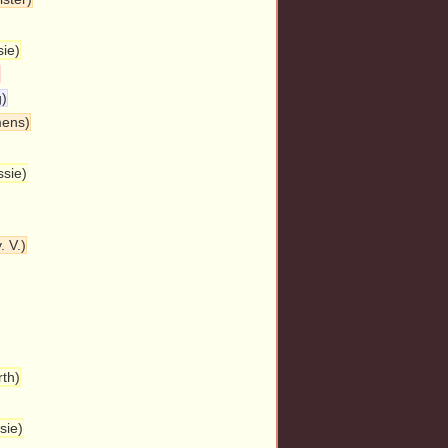
sie)
g)
mens)
ssie)
. V.)
th)
sie)