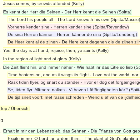
6.
Jesus comes, by crowds attended (Kelly)
7.
Es kennt der Herr die Seinen - Der Herr kennt die Seinen (Spitta)
The Lord his people all - The Lord knoweth his own (Spitta/Massie
Vorherre kender sine - Herren kender sine (Spitta/Reventlow)
De sina Herren känner - Herren känner de sina (Spitta/Lundberg)
De Heer kent al de zijnen - De Here kent degenen die de zijnen zij
8.
Yes, the day is at hand; rejoice, then, ye saints (Kelly)
9.
In the region of light and of glory (Kelly)
0.
Die Zeit flieht hin, und immer näher - Wie habt ihr das Eitle so lieb (Sp
Time hastens on, and as it wings its flight - Love not the world, nor 
Rask tiden flyer, og snart du stander - Hvor er dog det forgængeli
Se, tiden flyr. Alltmera nalkas - Vi haven I fåfängligheten kär? (Spi
De tijd snelt voort: met rasse schreden - Wend u af van de ijdelhei
Top / Übersicht
70
1.
Erhalt in mir den Lebenstrieb, das Sehnen - Die Pflanze von Gott gepf
Excite in me, O Lord, an ardent thirst - The plant of God's planting