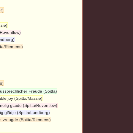
r)
ssie)
a/Reventlow)
undberg)
itta/Riemens)
s)
ussprechlicher Freude (Spitta)
ble joy (Spitta/Massie)
nelig glæde (Spitta/Reventlow)
lig glädje (Spitta/Lundberg)
ijke vreugde (Spitta/Riemens)