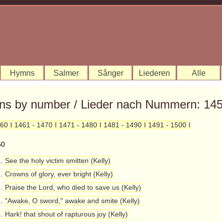
Hymns
Salmer
Sånger
Liederen
Alle
s by number / Lieder nach Nummern: 145
460
l
1461 - 1470
l
1471 - 1480
l
1481 - 1490
l
1491 - 1500
l
60
1.
See the holy victim smitten (Kelly)
2.
Crowns of glory, ever bright (Kelly)
3.
Praise the Lord, who died to save us (Kelly)
4.
"Awake, O sword," awake and smite (Kelly)
5.
Hark! that shout of rapturous joy (Kelly)