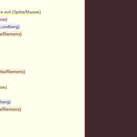
e evil (Spitta/Massie)
low)
a/Lundberg)
tta/Riemens)
itta/Riemens)
sie)
dberg)
ta/Riemens)