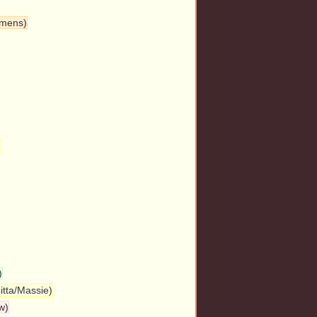
emens)
)
)
itta/Massie)
w)