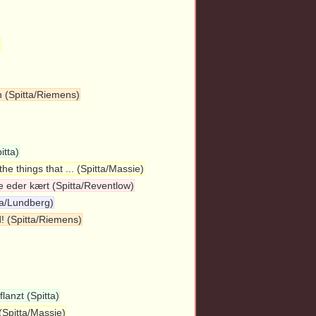
)
n (Spitta/Riemens)
itta)
the things that ... (Spitta/Massie)
ge eder kært (Spitta/Reventlow)
tta/Lundberg)
d! (Spitta/Riemens)
lanzt (Spitta)
 (Spitta/Massie)