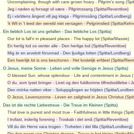
Uncomplaining, though with care grown hoary - Pilgrim's song (Spi
Jeg i nøden ej forsagt vil være - Pilgrimssang (Spitta/Reventlow)
Ej i världens ångest vill jag klaga - Pilgrimssång (Spitta/Lundberg)
'k Wil in 't leed der wereld niet versagen - Pelgrimslied (Spitta/Kehr
6.
Ein lieblich Los ist uns gefallen - Das liebliche Los (Spitta)
Our lot is fall'n in pleasant places - The happy lot (Spitta/Massie)
En herlig lod os venter alle - Den herlige lod (Spitta/Reventlow)
Mig är en arvelott förunnad - Den ljuvliga lotten (Spitta/Lundberg)
Een heerlijk lot is ons beschoren - Het kostelijk erfdeel (Spitta/Rie
7.
O Jesus, meine Sonne - Leben und volle Genüge in Jesus (Spitta)
O blessed Sun, whose splendour - Life and contentment in Jesus (
O du, som lyset bringer - Livet og den fuldkomne tilfredsstillelse i 
Den mörka natten viker - Soluppgången av höjden (Spitta/Lundber
O Jezus, Levenszonne - Leven en zaligheid in Jezus Christus (Spi
8.
Das ist die rechte Liebestreue - Die Treue im Kleinen (Spitta)
That love is purest and most true - Faithfulness in little things (Spi
I trofast, inderlig forening - Troskab i det små (Spitta/Reventlow)
Vill du din Herre vara trogen - Troheten i det lilla (Spitta/Lundberg)
Die den naam van Christen dragen - Trouw in het kleine (Spitta/Mol