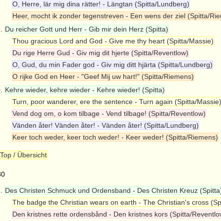
O, Herre, lär mig dina rätter! - Längtan (Spitta/Lundberg)
Heer, mocht ik zonder tegenstreven - Een wens der ziel (Spitta/Ri
9.
Du reicher Gott und Herr - Gib mir dein Herz (Spitta)
Thou gracious Lord and God - Give me thy heart (Spitta/Massie)
Du rige Herre Gud - Giv mig dit hjerte (Spitta/Reventlow)
O, Gud, du min Fader god - Giv mig ditt hjärta (Spitta/Lundberg)
O rijke God en Heer - "Geef Mij uw hart!" (Spitta/Riemens)
0.
Kehre wieder, kehre wieder - Kehre wieder! (Spitta)
Turn, poor wanderer, ere the sentence - Turn again (Spitta/Massie
Vend dog om, o kom tilbage - Vend tilbage! (Spitta/Reventlow)
Vänden åter! Vänden åter! - Vänden åter! (Spitta/Lundberg)
Keer toch weder, keer toch weder! - Keer weder! (Spitta/Riemens)
Top / Übersicht
80
1.
Des Christen Schmuck und Ordensband - Des Christen Kreuz (Spitta
The badge the Christian wears on earth - The Christian's cross (Sp
Den kristnes rette ordensbånd - Den kristnes kors (Spitta/Reventlo