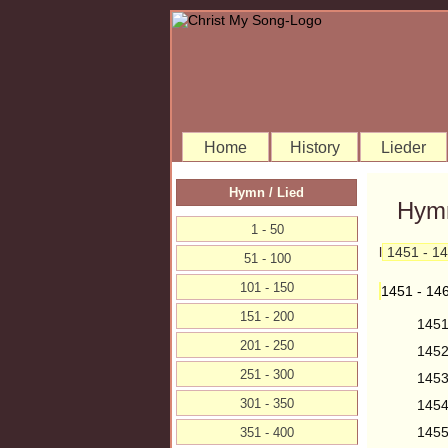
Home
History
Lieder
Hymn / Lied
Hymn
1 - 50
l
1451 - 1
51 - 100
101 - 150
1451 - 14
151 - 200
145
201 - 250
145
251 - 300
145
301 - 350
145
145
351 - 400