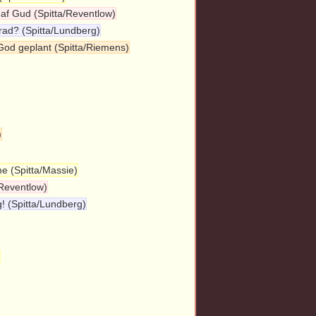
t af Gud (Spitta/Reventlow)
erad? (Spitta/Lundberg)
 God geplant (Spitta/Riemens)
)
me (Spitta/Massie)
/Reventlow)
g! (Spitta/Lundberg)