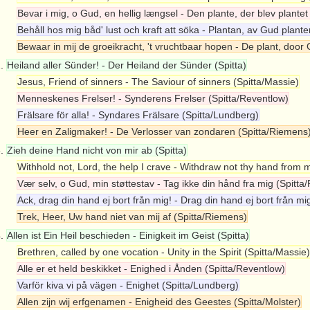
Bevar i mig, o Gud, en hellig længsel - Den plante, der blev plante
Behåll hos mig båd' lust och kraft att söka - Plantan, av Gud plant
Bewaar in mij de groeikracht, 't vruchtbaar hopen - De plant, door
2.
Heiland aller Sünder! - Der Heiland der Sünder (Spitta)
Jesus, Friend of sinners - The Saviour of sinners (Spitta/Massie)
Menneskenes Frelser! - Synderens Frelser (Spitta/Reventlow)
Frälsare för alla! - Syndares Frälsare (Spitta/Lundberg)
Heer en Zaligmaker! - De Verlosser van zondaren (Spitta/Riemens
3.
Zieh deine Hand nicht von mir ab (Spitta)
Withhold not, Lord, the help I crave - Withdraw not thy hand from 
Vær selv, o Gud, min støttestav - Tag ikke din hånd fra mig (Spitta
Ack, drag din hand ej bort från mig! - Drag din hand ej bort från mi
Trek, Heer, Uw hand niet van mij af (Spitta/Riemens)
4.
Allen ist Ein Heil beschieden - Einigkeit im Geist (Spitta)
Brethren, called by one vocation - Unity in the Spirit (Spitta/Massie)
Alle er et held beskikket - Enighed i Ånden (Spitta/Reventlow)
Varför kiva vi på vägen - Enighet (Spitta/Lundberg)
Allen zijn wij erfgenamen - Enigheid des Geestes (Spitta/Molster)