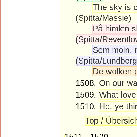
The sky is 
(Spitta/Massie)
På himlen s
(Spitta/Reventlo
Som moln, n
(Spitta/Lundberg
De wolken 
1508.
On our way
1509.
What love 
1510.
Ho, ye thi
Top / Übersic
1511 - 1520