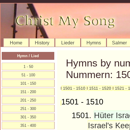
Home
History
Lieder
Hymns
Salmer
Hymn / Lied
Hymns by num
1 - 50
Nummern: 150
51 - 100
101 - 150
l
1501 - 1510
l
1511 - 1520
l
1521 - 
151 - 200
1501 - 1510
201 - 250
251 - 300
1501.
Hüter Isra
301 - 350
Israel's Kee
351 - 400