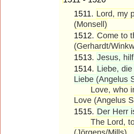
1511.
Lord, my p
(Monsell)
1512.
Come to t
(Gerhardt/Winkw
1513.
Jesus, hil
1514.
Liebe, die
Liebe (Angelus S
Love, who i
Love (Angelus S
1515.
Der Herr i
The Lord, t
(Jörgens/Mills)