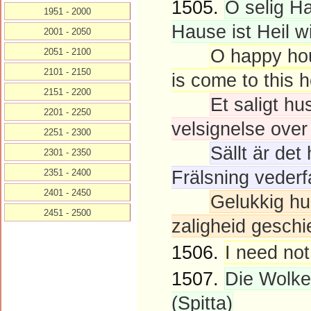
1505.
O selig H
1951 - 2000
Hause ist Heil w
2001 - 2050
O happy hou
2051 - 2100
2101 - 2150
is come to this 
2151 - 2200
Et saligt hu
2201 - 2250
velsignelse over
2251 - 2300
Sällt är det
2301 - 2350
Frälsning vederf
2351 - 2400
2401 - 2450
Gelukkig hu
2451 - 2500
zaligheid geschi
1506.
I need not
1507.
Die Wolke
(Spitta)