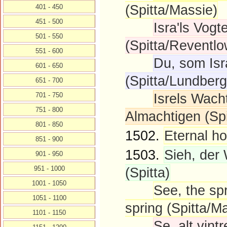
(Spitta/Massie)
401 - 450
451 - 500
Isra'ls Vogt
501 - 550
(Spitta/Reventlo
551 - 600
Du, som Isr
601 - 650
(Spitta/Lundberg
651 - 700
Isrels Wach
701 - 750
751 - 800
Almachtigen (Sp
801 - 850
1502.
Eternal ho
851 - 900
1503.
Sieh, der 
901 - 950
951 - 1000
(Spitta)
1001 - 1050
See, the sp
1051 - 1100
spring (Spitta/M
1101 - 1150
Se, alt vint