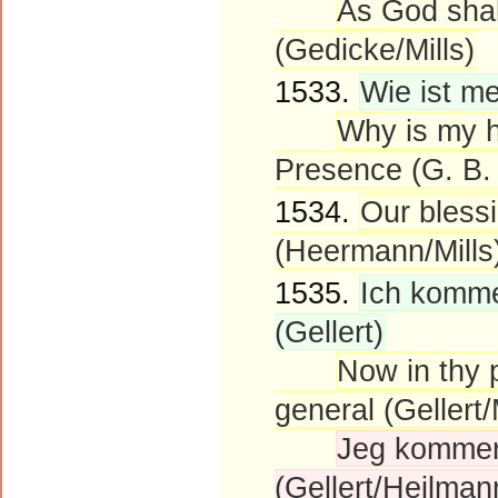
As God shal
(Gedicke/Mills)
1533.
Wie ist me
Why is my h
Presence (G. B. 
1534.
Our bless
(Heermann/Mills
1535.
Ich komme
(Gellert)
Now in thy 
general (Gellert/
Jeg kommer 
(Gellert/Heilman