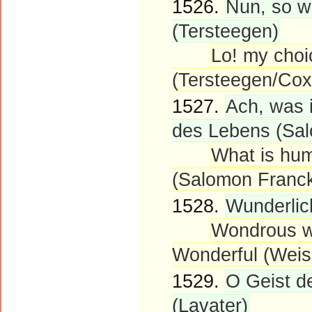
1526.
Nun, so w
(Tersteegen)
Lo! my choi
(Tersteegen/Cox
1527.
Ach, was i
des Lebens (Sa
What is hum
(Salomon Franc
1528.
Wunderlic
Wondrous w
Wonderful (Weis
1529.
O Geist de
(Lavater)