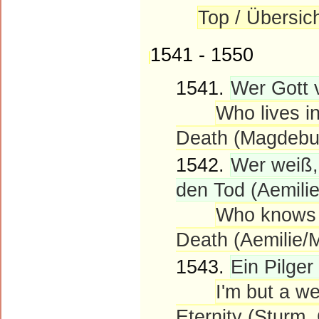
Top / Übersic
1541 - 1550
1541.
Wer Gott 
Who lives i
Death (Magdebur
1542.
Wer weiß,
den Tod (Aemilie
Who knows h
Death (Aemilie/M
1543.
Ein Pilger
I'm but a we
Eternity (Sturm, 