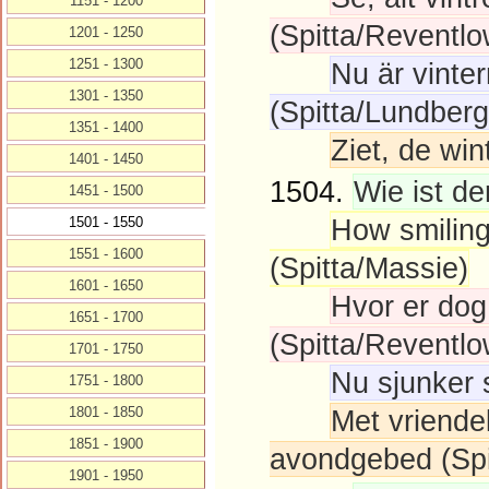
1151 - 1200
(Spitta/Reventlo
1201 - 1250
1251 - 1300
Nu är vinte
1301 - 1350
(Spitta/Lundberg
1351 - 1400
Ziet, de win
1401 - 1450
1504.
Wie ist de
1451 - 1500
How smiling
1501 - 1550
1551 - 1600
(Spitta/Massie)
1601 - 1650
Hvor er dog 
1651 - 1700
(Spitta/Reventlo
1701 - 1750
Nu sjunker s
1751 - 1800
1801 - 1850
Met vriendel
1851 - 1900
avondgebed (Spi
1901 - 1950