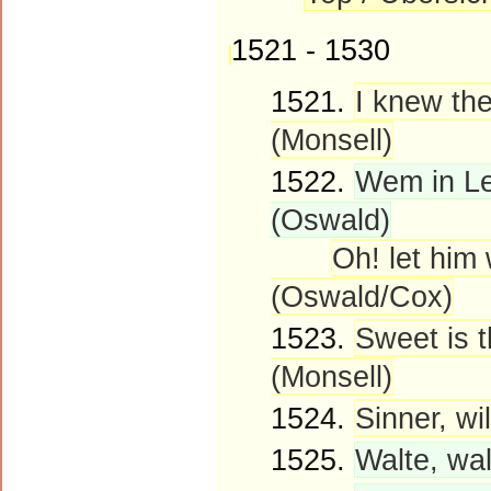
1521 - 1530
1521.
I knew the
(Monsell)
1522.
Wem in Le
(Oswald)
Oh! let him
(Oswald/Cox)
1523.
Sweet is t
(Monsell)
1524.
Sinner, wil
1525.
Walte, wa