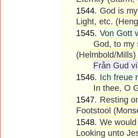
1544.
God is my 
Light, etc. (Hen
1545.
Von Gott w
God, to my 
(Helmbold/Mills)
Från Gud vi
1546.
Ich freue 
In thee, O G
1547.
Resting on
Footstool (Monse
1548.
We would 
Looking unto Je