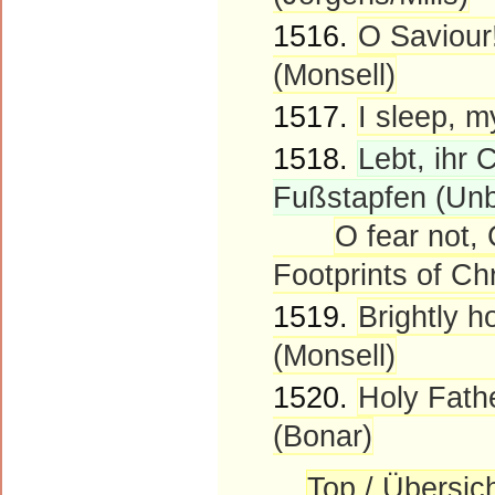
1516.
O Saviour!
(Monsell)
1517.
I sleep, m
1518.
Lebt, ihr C
Fußstapfen (Un
O fear not, 
Footprints of Ch
1519.
Brightly h
(Monsell)
1520.
Holy Fath
(Bonar)
Top / Übersic