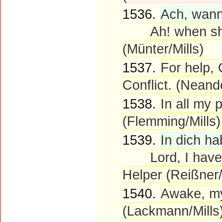
1536.
Ach, wann
Ah! when sha
(Münter/Mills)
1537.
For help, 
Conflict. (Neande
1538.
In all my
(Flemming/Mills)
1539.
In dich ha
Lord, I have
Helper (Reißner/
1540.
Awake, my
(Lackmann/Mills