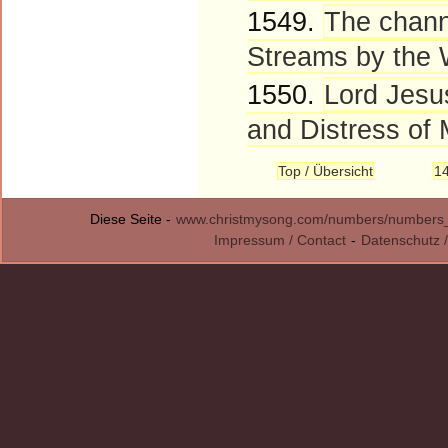
1549.
The channe
Streams by the 
1550.
Lord Jesus
and Distress of
Top / Übersicht
1
Diese Seite -
www.christmysong.com/numbers/numbers
Impressum / Contact
-
Datenschutz /