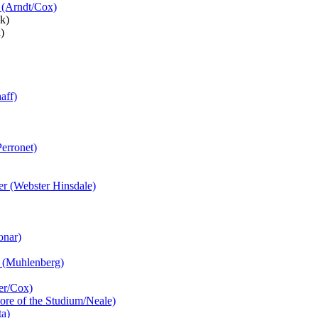
l (Arndt/Cox)
k)
)
aff)
Perronet)
er (Webster Hinsdale)
onar)
! (Muhlenberg)
er/Cox)
ore of the Studium/Neale)
ta)