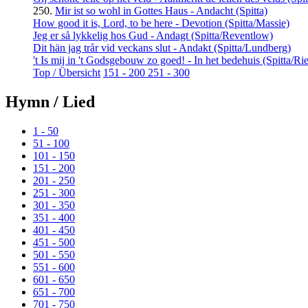
250.
Mir ist so wohl in Gottes Haus - Andacht (Spitta)
How good it is, Lord, to be here - Devotion (Spitta/Massie)
Jeg er så lykkelig hos Gud - Andagt (Spitta/Reventlow)
Dit hän jag trår vid veckans slut - Andakt (Spitta/Lundberg)
't Is mij in 't Godsgebouw zo goed! - In het bedehuis (Spitta/R
Top / Übersicht
151 - 200
251 - 300
Hymn / Lied
1 - 50
51 - 100
101 - 150
151 - 200
201 - 250
251 - 300
301 - 350
351 - 400
401 - 450
451 - 500
501 - 550
551 - 600
601 - 650
651 - 700
701 - 750