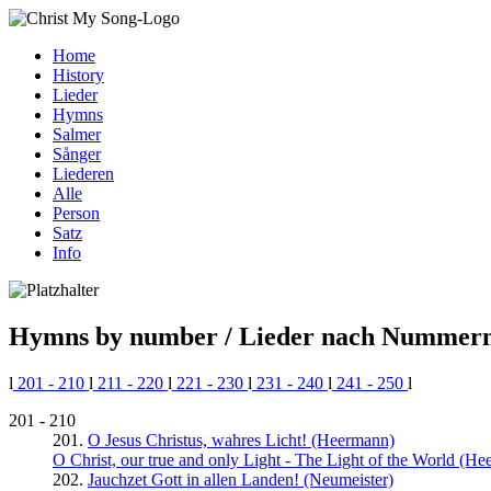
Home
History
Lieder
Hymns
Salmer
Sånger
Liederen
Alle
Person
Satz
Info
Hymns by number / Lieder nach Nummern:
l
201 - 210
l
211 - 220
l
221 - 230
l
231 - 240
l
241 - 250
l
201 - 210
201.
O Jesus Christus, wahres Licht! (Heermann)
O Christ, our true and only Light - The Light of the World (
202.
Jauchzet Gott in allen Landen! (Neumeister)