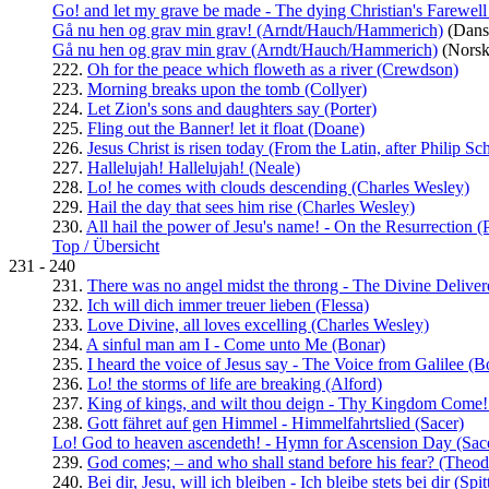
Go! and let my grave be made - The dying Christian's Farewel
Gå nu hen og grav min grav! (Arndt/Hauch/Hammerich)
(Dans
Gå nu hen og grav min grav (Arndt/Hauch/Hammerich)
(Norsk
222.
Oh for the peace which floweth as a river (Crewdson)
223.
Morning breaks upon the tomb (Collyer)
224.
Let Zion's sons and daughters say (Porter)
225.
Fling out the Banner! let it float (Doane)
226.
Jesus Christ is risen today (From the Latin, after Philip Sch
227.
Hallelujah! Hallelujah! (Neale)
228.
Lo! he comes with clouds descending (Charles Wesley)
229.
Hail the day that sees him rise (Charles Wesley)
230.
All hail the power of Jesu's name! - On the Resurrection (
Top / Übersicht
231 - 240
231.
There was no angel midst the throng - The Divine Deliver
232.
Ich will dich immer treuer lieben (Flessa)
233.
Love Divine, all loves excelling (Charles Wesley)
234.
A sinful man am I - Come unto Me (Bonar)
235.
I heard the voice of Jesus say - The Voice from Galilee (B
236.
Lo! the storms of life are breaking (Alford)
237.
King of kings, and wilt thou deign - Thy Kingdom Come
238.
Gott fähret auf gen Himmel - Himmelfahrtslied (Sacer)
Lo! God to heaven ascendeth! - Hymn for Ascension Day (Sac
239.
God comes; – and who shall stand before his fear? (Theod
240.
Bei dir, Jesu, will ich bleiben - Ich bleibe stets bei dir (Spit