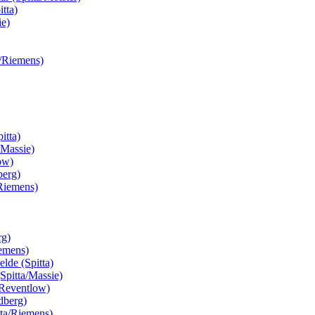
tta)
ie)
a/Riemens)
itta)
/Massie)
ow)
berg)
/Riemens)
rg)
iemens)
lde (Spitta)
 (Spitta/Massie)
a/Reventlow)
ndberg)
tta/Riemens)