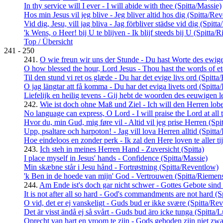
In thy service will I ever - I will abide with thee (Spitta/Massie)
Hos min Jesus vil jeg blive - Jeg bliver altid hos dig (Spitta/Re
Vid dig, Jesu, vill jag bliva - Jag förbliver städse vid dig (Spit
'k Wens, o Heer! bij U te blijven - Ik blijf steeds bij U (Spitta/
Top / Übersicht
241 - 250
241.
O wie freun wir uns der Stunde - Du hast Worte des ewige
O how blessed the hour, Lord Jesus - Thou hast the words of ete
Til den stund vi ret os glæde - Du har det evige livs ord (Spitt
O jag längtar att få komma - Du har det eviga livets ord (Spitt
Liefelijk en heilig tevens - Gij hebt de woorden des eeuwigen 
242.
Wie ist doch ohne Maß und Ziel - Ich will den Herren loben
No language can express, O Lord - I will praise the Lord at all 
Hvor du, min Gud, mig føre vil - Altid vil jeg prise Herren (Sp
Upp, psaltare och harpoton! - Jag vill lova Herren alltid (Spitt
Hoe eindeloos en zonder perk - Ik zal den Here loven te aller ti
243.
Ich steh in meines Herren Hand - Zuversicht (Spitta)
I place myself in Jesus' hands - Confidence (Spitta/Massie)
Min skæbne står i Jesu hånd - Fortrøstning (Spitta/Reventlow)
'k Ben in de hoede van mijn' God - Vertrouwen (Spitta/Riemen
244.
Am Ende ist's doch gar nicht schwer - Gottes Gebote sind 
It is not after all so hard - God's commandments are not hard (S
O vid, det er ej vanskeligt - Guds bud er ikke svære (Spitta/Re
Det är visst ändå ej så svårt - Guds bud äro icke tunga (Spitta/
Oprecht van hart en vroom te zijn - Gods geboden zijn niet zwa