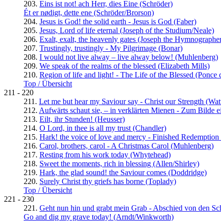
203.
Eins ist not! ach Herr, dies Eine (Schröder)
Ét er nødigt, dette ene (Schröder/Brorson)
204.
Jesus is God! the solid earth - Jesus is God (Faber)
205.
Jesus, Lord of life eternal (Joseph of the Studium/Neale)
206.
Exalt, exalt, the heavenly gates (Joseph the Hymnographe
207.
Trustingly, trustingly - My Pilgrimage (Bonar)
208.
I would not live alway – live alway below! (Muhlenberg)
209.
We speak of the realms of the blessed (Elizabeth Mills)
210.
Region of life and light! - The Life of the Blessed (Ponce
Top / Übersicht
211 - 220
211.
Let me but hear my Saviour say - Christ our Strength (Wat
212.
Aufwärts schaut sie, – in verklärten Mienen - Zum Bilde 
213.
Eilt, ihr Stunden! (Heusser)
214.
O Lord, in thee is all my trust (Chandler)
215.
Hark! the voice of love and mercy - Finished Redemption
216.
Carol, brothers, carol - A Christmas Carol (Muhlenberg)
217.
Resting from his work today (Whytehead)
218.
Sweet the moments, rich in blessing (Allen/Shirley)
219.
Hark, the glad sound! the Saviour comes (Doddridge)
220.
Surely Christ thy griefs has borne (Toplady)
Top / Übersicht
221 - 230
221.
Geht nun hin und grabt mein Grab - Abschied von den Sch
Go and dig my grave today! (Arndt/Winkworth)