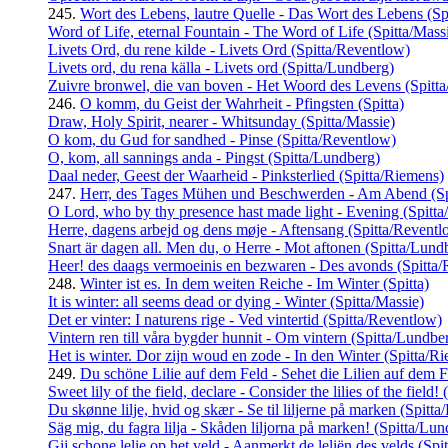
245.
Wort des Lebens, lautre Quelle - Das Wort des Lebens (Spi
Word of Life, eternal Fountain - The Word of Life (Spitta/Mass
Livets Ord, du rene kilde - Livets Ord (Spitta/Reventlow)
Livets ord, du rena källa - Livets ord (Spitta/Lundberg)
Zuivre bronwel, die van boven - Het Woord des Levens (Spitt
246.
O komm, du Geist der Wahrheit - Pfingsten (Spitta)
Draw, Holy Spirit, nearer - Whitsunday (Spitta/Massie)
O kom, du Gud for sandhed - Pinse (Spitta/Reventlow)
O, kom, all sannings anda - Pingst (Spitta/Lundberg)
Daal neder, Geest der Waarheid - Pinksterlied (Spitta/Riemens)
247.
Herr, des Tages Mühen und Beschwerden - Am Abend (Sp
O Lord, who by thy presence hast made light - Evening (Spitta
Herre, dagens arbejd og dens møje - Aftensang (Spitta/Reventl
Snart är dagen all. Men du, o Herre - Mot aftonen (Spitta/Lund
Heer! des daags vermoeinis en bezwaren - Des avonds (Spitta
248.
Winter ist es. In dem weiten Reiche - Im Winter (Spitta)
It is winter: all seems dead or dying - Winter (Spitta/Massie)
Det er vinter: I naturens rige - Ved vintertid (Spitta/Reventlow)
Vintern ren till våra bygder hunnit - Om vintern (Spitta/Lundbe
Het is winter. Dor zijn woud en zode - In den Winter (Spitta/R
249.
Du schöne Lilie auf dem Feld - Sehet die Lilien auf dem Fe
Sweet lily of the field, declare - Consider the lilies of the field!
Du skønne lilje, hvid og skær - Se til liljerne på marken (Spitt
Säg mig, du fagra lilja - Skåden liljorna på marken! (Spitta/Lu
Gij schone lelie op het veld - Aanmerkt de leliën des velds (Spi