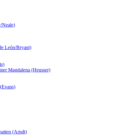
r/Neale)
 de León/Bryant)
ts)
einer Magdalena (Heusser)
 (Evans)
atten (Arndt)