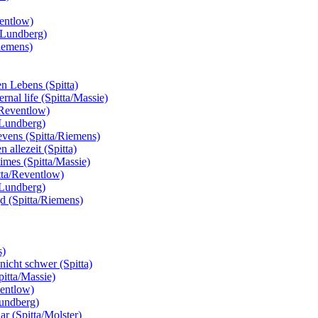
ventlow)
ta/Lundberg)
Riemens)
n Lebens (Spitta)
rnal life (Spitta/Massie)
a/Reventlow)
a/Lundberg)
levens (Spitta/Riemens)
 allezeit (Spitta)
times (Spitta/Massie)
itta/Reventlow)
a/Lundberg)
jd (Spitta/Riemens)
s)
nicht schwer (Spitta)
pitta/Massie)
ventlow)
Lundberg)
ar (Spitta/Molster)